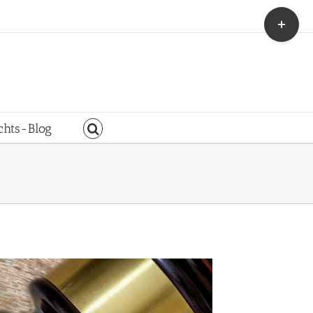
Toggle
Sliding
Bar
Area
chts-Blog