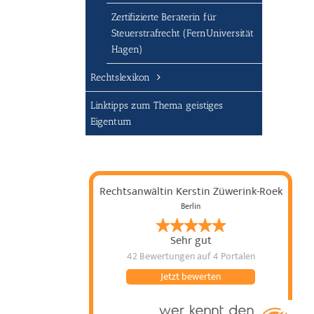
Zertifizierte Beraterin für
Steuerstrafrecht (FernUniversität
Hagen)
Rechtslexikon
Linktipps zum Thema geistiges
Eigentum
Rechtsanwältin Kerstin Züwerink-Roek
Berlin
Sehr gut
42 Bewertungen
auf 4 Portalen
Jetzt bewerten