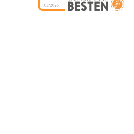
08/2026
Rechtsanwältin
Kerstin Züwerink-
Roek
hat
5
von
5
Sternen |
42
Rechtsanwältin
Kerstin Züwerink-
Roek
Bewertungen auf
werkenntdenBESTEN.de