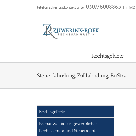
Zum
030/76008865
telefonischer Erstkontakt unter
|
info@
Inhalt
springen
Rechtsgebiete
Steuerfahndung, Zollfahndung, BuStra
Rechtsgebiete
Fachanwältin für gewerblichen
Rechtsschutz und Steuerrecht